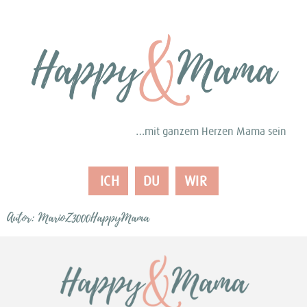
…mit ganzem Herzen Mama sein
ICH
DU
WIR
Autor:
MarioZ3000HappyMama