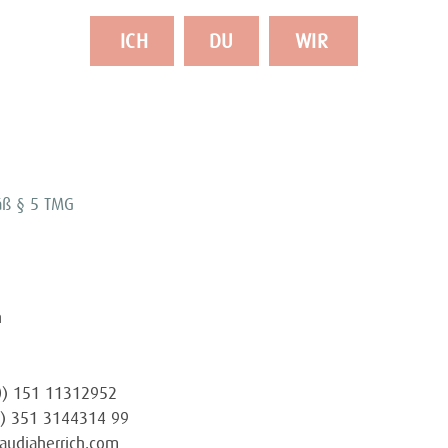
ICH
DU
WIR
ß § 5 TMG
n
(0) 151 11312952
(0) 351 3144314 99
laudiaherrich.com