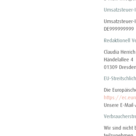
Umsatzsteuer-
Umsatzsteuer-
DE999999999
Redaktionell V
Claudia Herrich
Händelallee 4
01309 Dresde
EU-Streitschlic
Die Europäische
https://ec.eu
Unsere E-Mail-
Verbraucher­str
Wir sind nicht 
teilzunehmen.