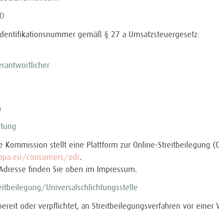
ID
Identifikationsnummer gemäß § 27 a Umsatzsteuergesetz:
erantwortlicher
n
htung
 Kommission stellt eine Plattform zur Online-Streitbeilegung (O
ropa.eu/consumers/odr
.
Adresse finden Sie oben im Impressum.
eit­beilegung/Universal­schlichtungs­stelle
bereit oder verpflichtet, an Streitbeilegungsverfahren vor einer