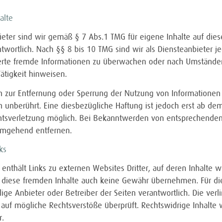
alte
ieter sind wir gemäß § 7 Abs.1 TMG für eigene Inhalte auf die
twortlich. Nach §§ 8 bis 10 TMG sind wir als Diensteanbieter jed
rte fremde Informationen zu überwachen oder nach Umständen 
Tätigkeit hinweisen.
n zur Entfernung oder Sperrung der Nutzung von Informatione
n unberührt. Eine diesbezügliche Haftung ist jedoch erst ab dem
htsverletzung möglich. Bei Bekanntwerden von entsprechende
 umgehend entfernen.
ks
enthält Links zu externen Websites Dritter, auf deren Inhalte w
 diese fremden Inhalte auch keine Gewähr übernehmen. Für die I
ilige Anbieter oder Betreiber der Seiten verantwortlich. Die ve
 auf mögliche Rechtsverstöße überprüft. Rechtswidrige Inhalte
r.