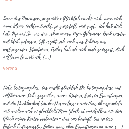
Lerne das Mamasein zu genießen Glücklich macht mich, wenn mich
meine kleine Tochter drückt, so ganz toll, und sagt: Ich hab dich
lieb, Mama! So war das schon immer. Mein Geheimnis: Denk positiv
und bleib gelassen. Oft ergibt sich auch was Schönes aus
anstrengenden Situationen. Früher hab ich mich auch geärgert, doch
mittlerweile weiß ich, […]
Verena
Liebe bedingungslos, das macht glücklich Die bedingungslose und
vollkommene Liebe gegenüber meinen Kindern, frei von Erwartungen,
und die Dankbarkeit für ihr Dasein lassen mein Herz übersprudeln
und machen mich so glücklich! Mein Glück ist unmittelbar mit dem
Glück meiner Kinder verbunden – das eine bedingt das andere.
Einfach bedingungslos lieben, ganz ohne Erwartungen an meine […]