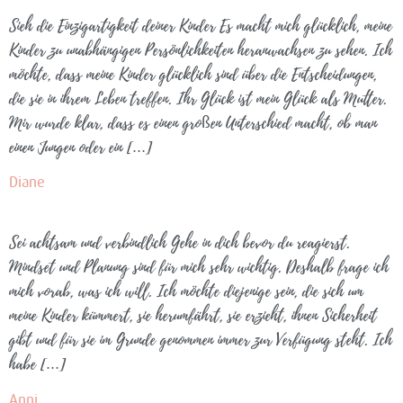
Sieh die Einzigartigkeit deiner Kinder Es macht mich glücklich, meine
Kinder zu unabhängigen Persönlichkeiten heranwachsen zu sehen. Ich
möchte, dass meine Kinder glücklich sind über die Entscheidungen,
die sie in ihrem Leben treffen. Ihr Glück ist mein Glück als Mutter.
Mir wurde klar, dass es einen großen Unterschied macht, ob man
einen Jungen oder ein […]
Diane
Sei achtsam und verbindlich Gehe in dich bevor du reagierst.
Mindset und Planung sind für mich sehr wichtig. Deshalb frage ich
mich vorab, was ich will. Ich möchte diejenige sein, die sich um
meine Kinder kümmert, sie herumfährt, sie erzieht, ihnen Sicherheit
gibt und für sie im Grunde genommen immer zur Verfügung steht. Ich
habe […]
Anni