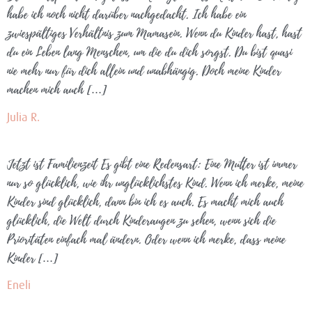
habe ich noch nicht darüber nachgedacht. Ich habe ein
zwiespältiges Verhältnis zum Mamasein. Wenn du Kinder hast, hast
du ein Leben lang Menschen, um die du dich sorgst. Du bist quasi
nie mehr nur für dich allein und unabhängig. Doch meine Kinder
machen mich auch […]
Julia R.
Jetzt ist Familienzeit Es gibt eine Redensart: Eine Mutter ist immer
nur so glücklich, wie ihr unglücklichstes Kind. Wenn ich merke, meine
Kinder sind glücklich, dann bin ich es auch. Es macht mich auch
glücklich, die Welt durch Kinderaugen zu sehen, wenn sich die
Prioritäten einfach mal ändern. Oder wenn ich merke, dass meine
Kinder […]
Eneli