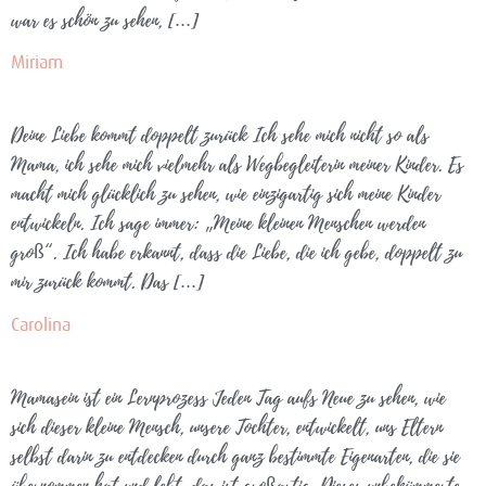
war es schön zu sehen, […]
Miriam
Deine Liebe kommt doppelt zurück Ich sehe mich nicht so als
Mama, ich sehe mich vielmehr als Wegbegleiterin meiner Kinder. Es
macht mich glücklich zu sehen, wie einzigartig sich meine Kinder
entwickeln. Ich sage immer: „Meine kleinen Menschen werden
groß“. Ich habe erkannt, dass die Liebe, die ich gebe, doppelt zu
mir zurück kommt. Das […]
Carolina
Mamasein ist ein Lernprozess Jeden Tag aufs Neue zu sehen, wie
sich dieser kleine Mensch, unsere Tochter, entwickelt, uns Eltern
selbst darin zu entdecken durch ganz bestimmte Eigenarten, die sie
übernommen hat und lebt, das ist großartig. Dieses unbekümmerte