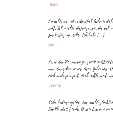
Diane
Sei achtsam und verbindlich Gehe in dic
will. Ich möchte diejenige sein, die sich
zur Verfügung steht. Ich habe […]
Anni
Lerne das Mamasein zu genießen Glücklic
war das schon immer. Mein Geheimnis: De
mich auch geärgert, doch mittlerweile w
Verena
Liebe bedingungslos, das macht glücklic
Dankbarkeit für ihr Dasein lassen mein 