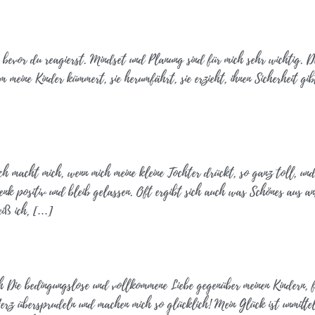
h bevor du reagierst. Mindset und Planung sind für mich sehr wichtig. 
 um meine Kinder kümmert, sie herumfährt, sie erzieht, ihnen Sicherheit g
h macht mich, wenn mich meine kleine Tochter drückt, so ganz toll, u
nk positiv und bleib gelassen. Oft ergibt sich auch was Schönes aus an
eiß ich, […]
h Die bedingungslose und vollkommene Liebe gegenüber meinen Kindern, f
Herz übersprudeln und machen mich so glücklich! Mein Glück ist unmitt