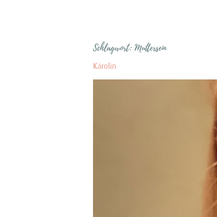
Schlagwort:
Muttersein
Kärolin