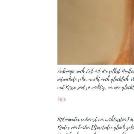
Verbringe auch Zeit mit dir selbst Mutte
entwickeln sehe, macht mich glücklich. W
und Küsse sind so wichtig, um eine glüc
Sirje
Miteinander reden ist am wichtigsten Für
Kinder von beiden Elternteilen gleich gel