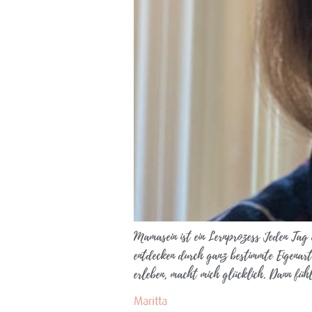
Mamasein ist ein Lernprozess Jeden Tag a
entdecken durch ganz bestimmte Eigenart
erleben, macht mich glücklich. Dann füh
Maritta