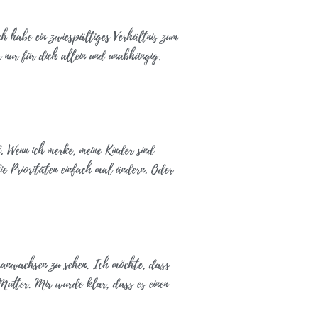
h habe ein zwiespältiges Verhältnis zum
 nur für dich allein und unabhängig.
d. Wenn ich merke, meine Kinder sind
ie Prioritäten einfach mal ändern. Oder
eranwachsen zu sehen. Ich möchte, dass
s Mutter. Mir wurde klar, dass es einen