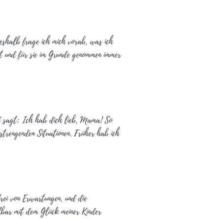
Deshalb frage ich mich vorab, was ich
ibt und für sie im Grunde genommen immer
nd sagt: Ich hab dich lieb, Mama! So
strengenden Situationen. Früher hab ich
rei von Erwartungen, und die
elbar mit dem Glück meiner Kinder