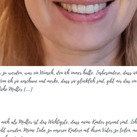
r zu werden, war ein Wunsch, den ich immer hatte. Insbesondere, dass i
enn ich sie anschaue und merke, dass sie glücklich sind, gibt mir das 
kliche Mutter […]
 mich als Mutter ist das Wichtigste, dass meine Kinder gesund sind. Ic
iebt wurden. Meine Liebe zu unseren Kindern mit ihrem Vater zu teilen, 