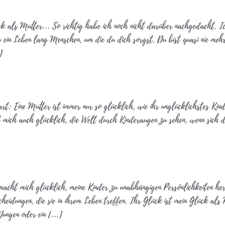
k als Mutter… So richtig habe ich noch nicht darüber nachgedacht. Ic
ein Leben lang Menschen, um die du dich sorgst. Du bist quasi nie mehr
]
sart: Eine Mutter ist immer nur so glücklich, wie ihr unglücklichstes Kin
t mich auch glücklich, die Welt durch Kinderaugen zu sehen, wenn sich d
s macht mich glücklich, meine Kinder zu unabhängigen Persönlichkeiten h
cheidungen, die sie in ihrem Leben treffen. Ihr Glück ist mein Glück al
 Jungen oder ein […]