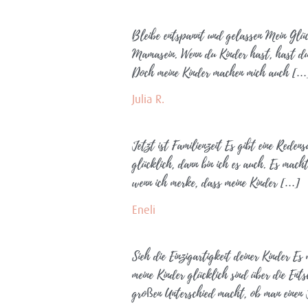
Bleibe entspannt und gelassen Mein Glüc
Mamasein. Wenn du Kinder hast, hast du 
Doch meine Kinder machen mich auch […
Julia R.
Jetzt ist Familienzeit Es gibt eine Reden
glücklich, dann bin ich es auch. Es mach
wenn ich merke, dass meine Kinder […]
Eneli
Sieh die Einzigartigkeit deiner Kinder E
meine Kinder glücklich sind über die Ents
großen Unterschied macht, ob man einen