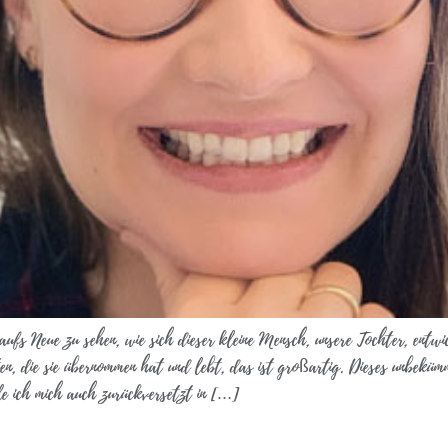
ufs Neue zu sehen, wie sich dieser kleine Mensch, unsere Tochter, entwic
en, die sie übernommen hat und lebt, das ist großartig. Dieses unbeküm
le ich mich auch zurückversetzt in […]