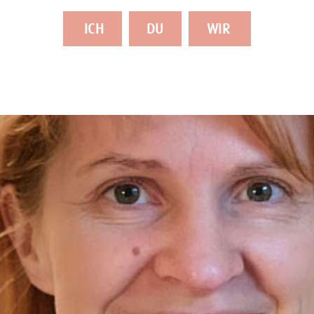
ICH
DU
WIR