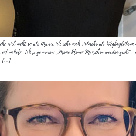
he mich nicht so als Mama, ich sehe mich vielmehr als Wegbegleiterin 
der entwickeln. Ich sage immer: „Meine kleinen Menschen werden groß“. I
as […]